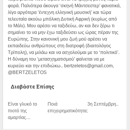
φορά. Παλιότερα άκουγα ‘σκηνή Μάντσεστερ’ φανατικά,
λίγο αργότερα ‘έντεχνη ελληνική μουσική’ και τώρα
τελευταία ακούω μπόλικη Δυτική Αφρική (κυρίως από
το Μάλι). Μου αρέσει να ταξιδεύω, αν και δεν ξέρω τι
σημαίνει το να μην έχω ταξιδεύσει ως ώρας πέραν της
Ευρώπης. Στην κανονική μου ζωή μού αρέσει να
εκπαιδεύω ανθρώπους στη διατροφή (διαιτολόγος
Τρίπολη), να μιλάω και να ασχολούμαι με το ‘πολιτικό’.
Η δύναμη του ‘μετασχηματισμού’ φαίνεται να με
κυριεύει και την επιδιώκω.. bertzeletos@gmail.com,
@BERTZELETOS
Διαβάστε Επίσης
Είναι γλυκό το
Ποιά
3η Σεπτέμβρη..
πιοτό της
επιχειρηματικότητα;
αμαρτίας…