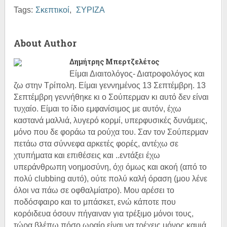
Tags:
Σκεπτικοί
,
ΣΥΡΙΖΑ
About Author
Δημήτρης Μπερτζελέτος
Είμαι Διαιτολόγος- Διατροφολόγος και
ζω στην Τρίπολη. Είμαι γεννημένος 13 Σεπτέμβρη. 13
Σεπτέμβρη γεννήθηκε κι ο Σούπερμαν κι αυτό δεν είναι
τυχαίο. Είμαι το ίδιο εμφανίσιμος με αυτόν, έχω
καστανά μαλλιά, λυγερό κορμί, υπερφυσικές δυνάμεις,
μόνο που δε φοράω τα ρούχα του. Σαν τον Σούπερμαν
πετάω στα σύννεφα αρκετές φορές, αντέχω σε
χτυπήματα και επιθέσεις και ..εντάξει έχω
υπεράνθρωπη νοημοσύνη, όχι όμως και ακοή (από το
πολύ clubbing αυτό), ούτε πολύ καλή όραση (μου λένε
όλοι να πάω σε οφθαλμίατρο). Μου αρέσει το
ποδόσφαιρο και το μπάσκετ, ενώ κάποτε που
κορόιδευα όσουν πήγαιναν για τρέξιμο μόνοι τους,
τώρα βλέπω πόσο ωραίο είναι να τρέχεις μόνος καμιά