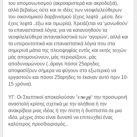
του απομονωτισμού (ακροαριστερά και ακροδεξιά),
αλλά βεβαίως ούτε και οι ιδέες των νεοφιλελεύθερων
του οικονομικού δαρβινισμού (έχεις λεφτά ..μέσα, δεν
έχεις λεφτά ..έξω και τιμωρία). Χρειάζεται να ‘μονωθούν’
τα επαναστατικά λόγια, για να κατανοηθούν τα
νεοφιλελεύθερα αντανακλαστικά των ‘αγορών’, αλλά και
τα υπερουτοπικά και επαναστατικά λόγια που στα
σημερινά μάτια της πλειοψηφίας εντός και εκτός τειχών
μάς απομονώνουν, μάς περιορίζουν, μάς
αποδυναμώνουν (..άραγε πόσοι 25αρηδες
αποφασίζουν σήμερα να φύγουν στο εξωτερικό να
εργαστούν και πόσοι 25αρηδες το έκαναν αυτό πριν 10-
15 χρόνια).
εποχή’
ΥΓ: Οι Σκεπτικοί αποκαλούσαν
‘
την προσωρινή
αναστολή κρίσης σχετικά με την αλήθεια ή την
ανακρίβεια μιας ιδέας ή την πίστη ή δυσπιστία σε μια
ιδέα, μέχρις ότου είναι δυνατό να επιτευχθεί ένας
καλύτερος προσδιορισμός..