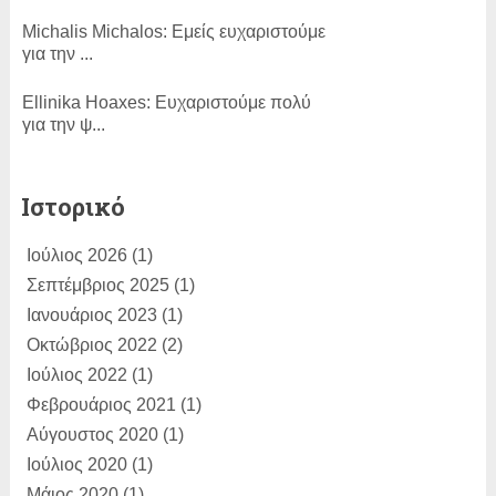
Michalis Michalos:
Εμείς ευχαριστούμε
για την ...
Εllinika Ηoaxes:
Ευχαριστούμε πολύ
για την ψ...
SLam:
ΕΥΓΕ!...
Ιστορικό
ΑΚΗΣ ΧΟΥΖΟΥΡΗΣ:
Η κίνηση Τσίπρα
Ιούλιος 2026
(1)
για συζήτησ...
Σεπτέμβριος 2025
(1)
Dimitris Bertzeletos:
Ιανουάριος 2023
(1)
Αγαπητέ
Παραλιώτη, σε διαβ�...
Οκτώβριος 2022
(2)
Ιούλιος 2022
(1)
Φεβρουάριος 2021
(1)
Αύγουστος 2020
(1)
Ιούλιος 2020
(1)
Μάιος 2020
(1)