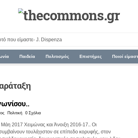
υτό που είμαστε
- J. Dispenza
ωνία
Παιδεία
Πολιτισμός
Επιστήμες
Ποιοί είμασ
αράταξη
γωνίσου..
τος
Πολιτική
0 Σχόλια
 Μάη 2017 Χειμώνας και Άνοιξη 2016-17.. Οι
συμβαίνουν τουλάχιστον σε επίπεδο κορυφής, στον