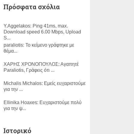
Πρόσφατα σχόλια
Y.Aggelakos:
Ping 41ms, max.
Download speed 6.00 Mbps, Upload
S...
paraliotis:
Το κείμενο γράφτηκε με
θέμα...
ΧΑΡΗΣ ΧΡΟΝΟΠΟΥΛΟΣ:
Αγαπητέ
Paraliotis, Γράφεις ότι ...
Michalis Michalos:
Εμείς ευχαριστούμε
για την ...
Εllinika Ηoaxes:
Ευχαριστούμε πολύ
για την ψ...
SLam:
ΕΥΓΕ!...
Ιστορικό