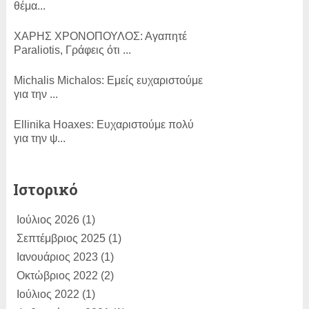
θέμα...
ΧΑΡΗΣ ΧΡΟΝΟΠΟΥΛΟΣ:
Αγαπητέ
Paraliotis, Γράφεις ότι ...
Michalis Michalos:
Εμείς ευχαριστούμε
για την ...
Εllinika Ηoaxes:
Ευχαριστούμε πολύ
για την ψ...
SLam:
ΕΥΓΕ!...
Ιστορικό
ΑΚΗΣ ΧΟΥΖΟΥΡΗΣ:
Η κίνηση Τσίπρα
Ιούλιος 2026
(1)
για συζήτησ...
Σεπτέμβριος 2025
(1)
Dimitris Bertzeletos:
Ιανουάριος 2023
(1)
Αγαπητέ
Παραλιώτη, σε διαβ�...
Οκτώβριος 2022
(2)
Ιούλιος 2022
(1)