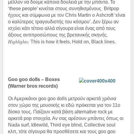
μέλλον να δούμε κάποια δουλειά με την μπάντα. Το
‘these people’ κινείται στους συνηθισμένους Britpop
ήχους και σύμφωνα με τον Chris Martin ο Ashcroft ‘είναι
ο καλύτερος τραγουδιστής του κόσμου’. Δεν ξέρω αν
ισχύει κάτι τέτοιο αλλά σίγουρα είναι ένας από τους
άξιους αντιπροσώπους της βρετανικής σκηνής.
Highlights:
This is how it feels, Hold on, Black lines.
Goo goo dolls – Boxes
(Warner bros records)
Οι Αμερικάνοι goo goo dolls μετρούν αρκετά χρόνια
στον χώρο της μουσικής κι εδώ πρόκειται για τον 11
ο
δίσκο τους. Παίζουν κατά βάση alternative rock με
αρκετά pop στοιχεία. Αν σας αρέσουν μπάντες όπως οι
Nada surf, Idlewild, Third eye blind, Collective soul
κλπ, τότε σίγουρα θα προσθέσετε και τους goo goo