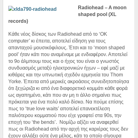
Radiohead – A moon
shaped pool (XL
records)
Κάθε νέος δίσκος των Radiohead από το ‘OK
computer’ κι έπειτα, αποτελεί είδηση για τους
απανταχού μουσικόφιλους. Έτσι και το ‘moon shaped
pool’ ήταν κάτι που αναμέναμε με ενδιαφέρον. Αποτελεί
το 9
ο
άλμπουμ τους και ο ήχος του είναι ο γνωστός
συνδυασμός μεταξύ ηλεκτρονικών ήχων – εφέ μαζί με
κιθάρες και την υπνωτική σχεδόν ερμηνεία του Thom
Yorke. Έπειτα από μερικές ακροάσεις συνειδητοποίησα
ότι ξεχώριζα κι από ένα διαφορετικό κομμάτι κάθε φορά
ως αγαπημένο, κάτι που αν μη τι άλλο σημαίνει πως
πρόκειται για ένα πολύ καλό δίσκο. Να πούμε επίσης
πως το ‘true love waits’ αποτελεί επανεκτέλεση
παλιότερου κομματιού που είχε γραφτεί στα 90s, την
εποχή του ‘the bends’. Νομίζω αξίζει να αναφερθεί
πως οι Radiohead από την αρχή της καριέρας τους δεν
έχουν αλλάξει ούτε ένα μέλος, κάτι το οποίο σίγουρα