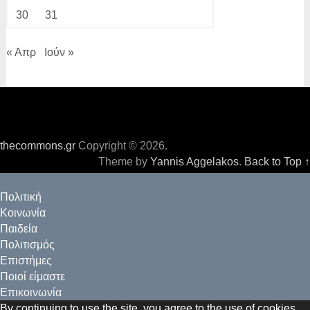
30
31
« Απρ
Ιούν »
thecommons.gr
Copyright © 2026.
Theme by
Yannis Aggelakos
.
Back to Top ↑
Πολιτική
Κοινωνία
Παιδεία
Πολιτισμός
Επιστήμες
Ποιοί είμαστε
Επικοινωνία
By continuing to use the site, you agree to the use of cookies.