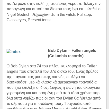
παίζει ρόλο στην καλή ‘χημεία’ ενός γκρουπ. Τέλος, την
παραγωγή και αυτού του δίσκου τους έχει επιμεληθεί ο
Highlights:
Nigel Godrich.
Burn the witch, Ful stop,
Glass eyes, Present tense.
Bob Dylan – Fallen angels
(Columbia records)
O Bob Dylan στα 74 του πλέον, κυκλοφορεί το Fallen
angels που αποτελεί τον 37
ο
δίσκο του. Ένας θρύλος
της παγκόσμιας μουσικής σκηνής, επιλέγει να
διασκευάσει μερικά κλασσικά αμερικάνικα τραγούδια
που έχει επιλέξει ο ίδιος. Σαφώς η φωνή του ακούγεται
γερασμένη και κουρασμένη μετά από τόσα χρόνια παρ’
όλα αυτά νομίζω πως οι φαν του Dylan θα ήθελαν αυτό
το άλμπουμ για τη συλλογή τους. Τραγούδια από
συνθέτες όπως οι Johnny Mercer, Harold Arlen, Sammy