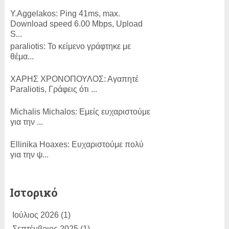
Y.Aggelakos:
Ping 41ms, max.
Download speed 6.00 Mbps, Upload
S...
paraliotis:
Το κείμενο γράφτηκε με
θέμα...
ΧΑΡΗΣ ΧΡΟΝΟΠΟΥΛΟΣ:
Αγαπητέ
Paraliotis, Γράφεις ότι ...
Michalis Michalos:
Εμείς ευχαριστούμε
για την ...
Εllinika Ηoaxes:
Ευχαριστούμε πολύ
για την ψ...
SLam:
ΕΥΓΕ!...
Ιστορικό
ΑΚΗΣ ΧΟΥΖΟΥΡΗΣ:
Η κίνηση Τσίπρα
Ιούλιος 2026
(1)
για συζήτησ...
Σεπτέμβριος 2025
(1)