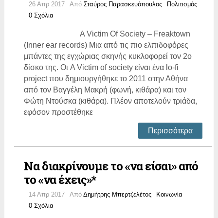
26 Απρ 2017
Από
Σταύρος Παρασκευόπουλος
Πολιτισμός
0 Σχόλια
A Victim Of Society – Freaktown
(Inner ear records) Μια από τις πιο ελπιδοφόρες
μπάντες της εγχώριας σκηνής κυκλοφορεί τον 2ο
δίσκο της. Οι A Victim of society είναι ένα lo-fi
project που δημιουργήθηκε το 2011 στην Αθήνα
από τον Βαγγέλη Μακρή (φωνή, κιθάρα) και τον
Φώτη Ντούσκα (κιθάρα). Πλέον αποτελούν τριάδα,
εφόσον προστέθηκε
Περισσότερα
Να διακρίνουμε το «να είσαι» από
το «να έχεις»*
14 Απρ 2017
Από
Δημήτρης Μπερτζελέτος
Κοινωνία
0 Σχόλια