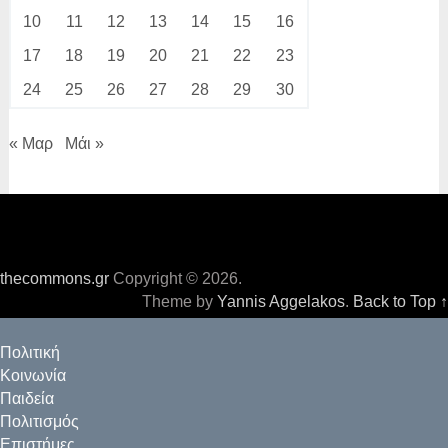
10
11
12
13
14
15
16
17
18
19
20
21
22
23
24
25
26
27
28
29
30
« Μαρ
Μάι »
thecommons.gr
Copyright © 2026.
Theme by
Yannis Aggelakos
.
Back to Top ↑
Πολιτική
Κοινωνία
Παιδεία
Πολιτισμός
Επιστήμες