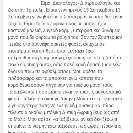
Είμαι Διαιτολόγος- Διατροφολόγος και
ζω στην Τρίπολη. Είμαι γεννημένος 13 Σεπτέμβρη. 13
Σεπτέμβρη γεννήθηκε κι ο Σούπερμαν κι αυτό δεν είναι
τυχαίο. Είμαι το ίδιο εμφανίσιμος με αυτόν, έχω
καστανά μαλλιά, λυγερό κορμί, υπερφυσικές δυνάμεις,
μόνο που δε φοράω τα ρούχα του. Σαν τον Σούπερμαν
πετάω στα σύννεφα αρκετές φορές, αντέχω σε
χτυπήματα και επιθέσεις και ..εντάξει έχω
υπεράνθρωπη νοημοσύνη, όχι όμως και ακοή (από το
πολύ clubbing αυτό), ούτε πολύ καλή όραση (μου λένε
όλοι να πάω σε οφθαλμίατρο). Μου αρέσει το
ποδόσφαιρο και το μπάσκετ, ενώ κάποτε που
κορόιδευα όσουν πήγαιναν για τρέξιμο μόνοι τους,
τώρα βλέπω πόσο ωραίο είναι να τρέχεις μόνος καμιά
φορά. Παλιότερα άκουγα ‘σκηνή Μάντσεστερ’ φανατικά,
λίγο αργότερα ‘έντεχνη ελληνική μουσική’ και τώρα
τελευταία ακούω μπόλικη Δυτική Αφρική (κυρίως από
το Μάλι). Μου αρέσει να ταξιδεύω, αν και δεν ξέρω τι
σημαίνει το να μην έχω ταξιδεύσει ως ώρας πέραν της
Ευρώπης. Στην κανονική μου ζωή μού αρέσει να