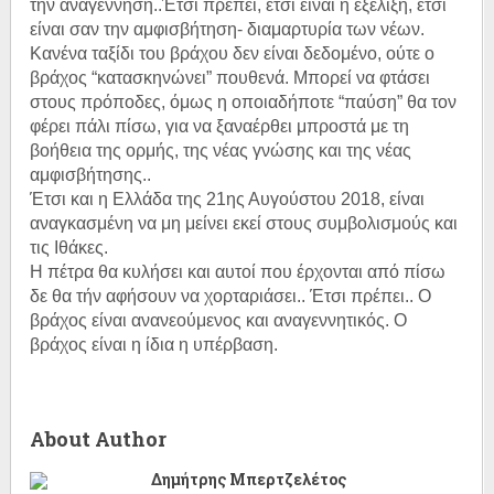
την αναγέννηση..Έτσι πρέπει, έτσι είναι η εξέλιξη, έτσι
είναι σαν την αμφισβήτηση- διαμαρτυρία των νέων.
Κανένα ταξίδι του βράχου δεν είναι δεδομένο, ούτε ο
βράχος “κατασκηνώνει” πουθενά. Μπορεί να φτάσει
στους πρόποδες, όμως η οποιαδήποτε “παύση” θα τον
φέρει πάλι πίσω, για να ξαναέρθει μπροστά με τη
βοήθεια της ορμής, της νέας γνώσης και της νέας
αμφισβήτησης..
Έτσι και η Ελλάδα της 21ης Αυγούστου 2018, είναι
αναγκασμένη να μη μείνει εκεί στους συμβολισμούς και
τις Ιθάκες.
Η πέτρα θα κυλήσει και αυτοί που έρχονται από πίσω
δε θα τήν αφήσουν να χορταριάσει.. Έτσι πρέπει.. Ο
βράχος είναι ανανεούμενος και αναγεννητικός. Ο
βράχος είναι η ίδια η υπέρβαση.
About Author
Δημήτρης Μπερτζελέτος