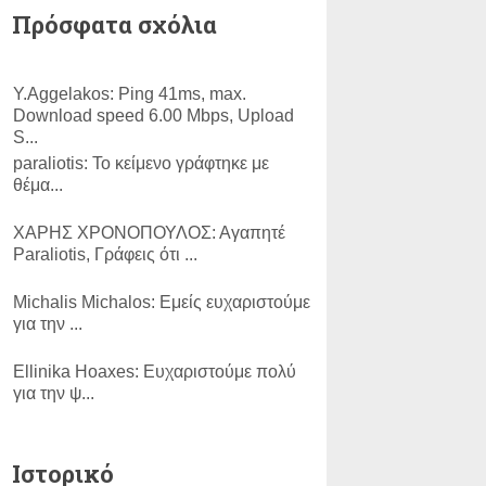
Πρόσφατα σχόλια
Y.Aggelakos:
Ping 41ms, max.
Download speed 6.00 Mbps, Upload
S...
paraliotis:
Το κείμενο γράφτηκε με
θέμα...
ΧΑΡΗΣ ΧΡΟΝΟΠΟΥΛΟΣ:
Αγαπητέ
Paraliotis, Γράφεις ότι ...
Michalis Michalos:
Εμείς ευχαριστούμε
για την ...
Εllinika Ηoaxes:
Ευχαριστούμε πολύ
για την ψ...
SLam:
ΕΥΓΕ!...
Ιστορικό