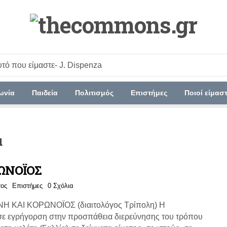
υτό που είμαστε
- J. Dispenza
ωνία
Παιδεία
Πολιτισμός
Επιστήμες
Ποιοί είμασ
α
ΩΝΟΪΟΣ
τος
Επιστήμες
0 Σχόλια
 ΚΑΙ ΚΟΡΩΝΟΪΟΣ (διαιτολόγος Τρίπολη) Η
ι σε εγρήγορση στην προσπάθεια διερεύνησης του τρόπου