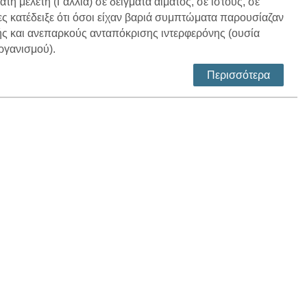
η μελέτη (Γαλλία) σε δείγματα αίματος, σε ιστούς, σε
ες κατέδειξε ότι όσοι είχαν βαριά συμπτώματα παρουσίαζαν
 και ανεπαρκούς ανταπόκρισης ιντερφερόνης (ουσία
ργανισμού).
Περισσότερα