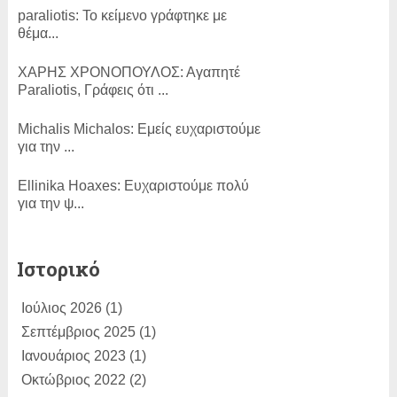
paraliotis:
Το κείμενο γράφτηκε με
θέμα...
ΧΑΡΗΣ ΧΡΟΝΟΠΟΥΛΟΣ:
Αγαπητέ
Paraliotis, Γράφεις ότι ...
Michalis Michalos:
Εμείς ευχαριστούμε
για την ...
Εllinika Ηoaxes:
Ευχαριστούμε πολύ
για την ψ...
SLam:
ΕΥΓΕ!...
Ιστορικό
ΑΚΗΣ ΧΟΥΖΟΥΡΗΣ:
Η κίνηση Τσίπρα
Ιούλιος 2026
(1)
για συζήτησ...
Σεπτέμβριος 2025
(1)
Dimitris Bertzeletos:
Ιανουάριος 2023
(1)
Αγαπητέ
Παραλιώτη, σε διαβ�...
Οκτώβριος 2022
(2)