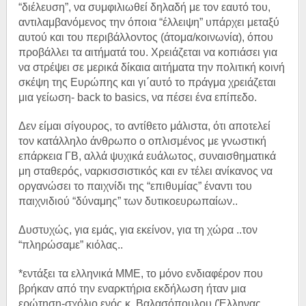
“διέλευση”, να συμφιλιωθεί δηλαδή με τον εαυτό του,
αντιλαμβανόμενος την όποια “έλλειψη” υπάρχει μεταξύ
αυτού και του περιβάλλοντος (άτομα/κοινωνία), όπου
προβάλλει τα αιτήματά του. Χρειάζεται να κοπιάσει για
να στρέψει σε μερικά δίκαια αιτήματα την πολιτική κοινή
σκέψη της Ευρώπης και γι΄αυτό το πράγμα χρειάζεται
μια γείωση- back to basics, να πέσει ένα επίπεδο.
Δεν είμαι σίγουρος, το αντίθετο μάλιστα, ότι αποτελεί
τον κατάλληλο άνθρωπο ο οπλισμένος με γνωστική
επάρκεια ΓΒ, αλλά ψυχικά ευάλωτος, συναισθηματικά
μη σταθερός, ναρκισσιστικός και εν τέλει ανίκανος να
οργανώσει το παιχνίδι της “επιθυμίας” έναντι του
παιχνιδιού “δύναμης” των δυτικοευρωπαίων..
Δυστυχώς, για εμάς, για εκείνον, για τη χώρα ..τον
“πληρώσαμε” κιόλας..
*εντάξει τα ελληνικά ΜΜΕ, το μόνο ενδιαφέρον που
βρήκαν από την εναρκτήρια εκδήλωση ήταν μια
ερώτηση-σχόλιο ενός κ. Βαλασόπουλου (Έλληνας