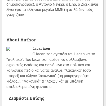
δημοσιογράφος), ο Αντόνιο Νέγκρι, ο Eno, ο Ζίζεκ είναι
λίγοι (για τα ελληνικά μεγάλα ΜΜΕ) ή απλά δεν τούς
γνωρίζουν…
About Author
Lacanizon
Ο lacanizon αγαπάει τον Lacan και το
"πολιτικό". Του lacanizon αρέσει να συλλαμβάνει
σχεσιακές εντάσεις και φαινόμενα στο πολιτικό και
κοινωνικό πεδίο και να τις αναλύει "λακανικά" (όσο
μπορεί) και ολίγον "λακωνικά" (μη μακρηγορούμε
κιόλας..). "Λακανικά" & "λακωνικά" με μπόλικη
απελευθερωμένη φαντασία..
Διαβάστε Επίσης