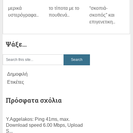
μερικά
το τίποτα με το
“σκοπιά-
υστερόγραφα..
πουθενά..
σκοπός” και
επιγενετικη..
Ψάξε…
Δημοφιλή
Ετικέτες
Πρόσφατα σχόλια
Y.Aggelakos:
Ping 41ms, max.
Download speed 6.00 Mbps, Upload
S...