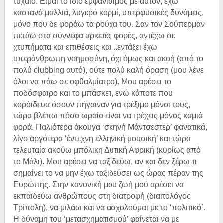
τυχαίο. Είμαι το ίδιο εμφανίσιμος με αυτόν, έχω
καστανά μαλλιά, λυγερό κορμί, υπερφυσικές δυνάμεις,
μόνο που δε φοράω τα ρούχα του. Σαν τον Σούπερμαν
πετάω στα σύννεφα αρκετές φορές, αντέχω σε
χτυπήματα και επιθέσεις και ..εντάξει έχω
υπεράνθρωπη νοημοσύνη, όχι όμως και ακοή (από το
πολύ clubbing αυτό), ούτε πολύ καλή όραση (μου λένε
όλοι να πάω σε οφθαλμίατρο). Μου αρέσει το
ποδόσφαιρο και το μπάσκετ, ενώ κάποτε που
κορόιδευα όσουν πήγαιναν για τρέξιμο μόνοι τους,
τώρα βλέπω πόσο ωραίο είναι να τρέχεις μόνος καμιά
φορά. Παλιότερα άκουγα ‘σκηνή Μάντσεστερ’ φανατικά,
λίγο αργότερα ‘έντεχνη ελληνική μουσική’ και τώρα
τελευταία ακούω μπόλικη Δυτική Αφρική (κυρίως από
το Μάλι). Μου αρέσει να ταξιδεύω, αν και δεν ξέρω τι
σημαίνει το να μην έχω ταξιδεύσει ως ώρας πέραν της
Ευρώπης. Στην κανονική μου ζωή μού αρέσει να
εκπαιδεύω ανθρώπους στη διατροφή (διαιτολόγος
Τρίπολη), να μιλάω και να ασχολούμαι με το ‘πολιτικό’.
Η δύναμη του ‘μετασχηματισμού’ φαίνεται να με