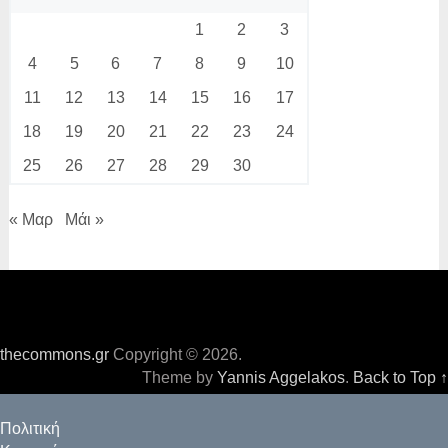
1
2
3
4
5
6
7
8
9
10
11
12
13
14
15
16
17
18
19
20
21
22
23
24
25
26
27
28
29
30
« Μαρ
Μάι »
thecommons.gr
Copyright © 2026.
Theme by
Yannis Aggelakos
.
Back to Top ↑
Πολιτική