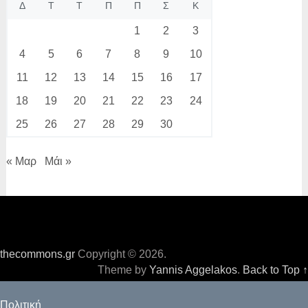
Δ
Τ
Τ
Π
Π
Σ
Κ
1
2
3
4
5
6
7
8
9
10
11
12
13
14
15
16
17
18
19
20
21
22
23
24
25
26
27
28
29
30
« Μαρ
Μάι »
thecommons.gr
Copyright © 2026.
Theme by
Yannis Aggelakos
.
Back to Top ↑
Πολιτική